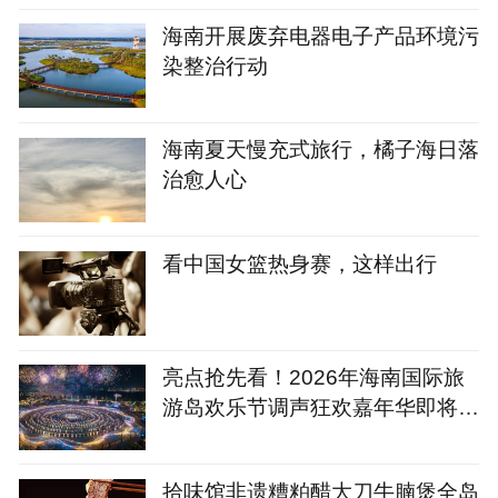
海南开展废弃电器电子产品环境污
染整治行动
海南夏天慢充式旅行，橘子海日落
治愈人心
看中国女篮热身赛，这样出行
亮点抢先看！2026年海南国际旅
游岛欢乐节调声狂欢嘉年华即将精
彩上演
拾味馆非遗糟粕醋大刀牛腩煲全岛