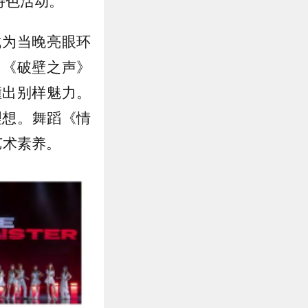
特色活动。
成为当晚亮眼环
目《破壁之声》
撞出别样魅力。
理想。舞蹈《情
艺术素养。