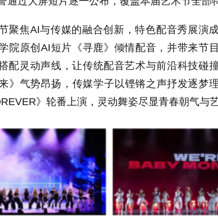
誉通过大屏短片逐一公布，覆盖本届艺术节全部
节聚焦AI与传媒的融合创新，特色配音秀展演
学院原创AI短片《寻鹿》倾情配音，并带来节
搭配灵动声线，让传统配音艺术与前沿科技碰
来》气势昂扬，传媒学子以铿锵之声抒发逐梦
OREVER》轮番上演，灵动舞姿尽显青春朝气与