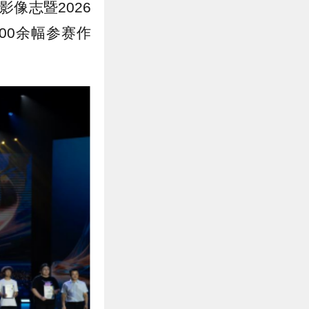
像志暨2026
00余幅参赛作