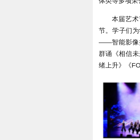
体类等多项荣
本届艺术
节。学子们为
——智能影像
群诵《相信未
绪上升》《F