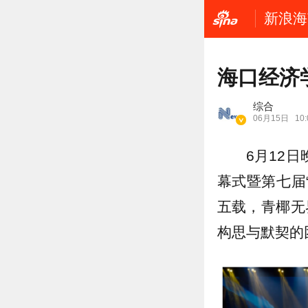
新浪海
海口经济
综合
06月15日
10:
6月12
幕式暨第七届
五载，青椰无
构思与默契的