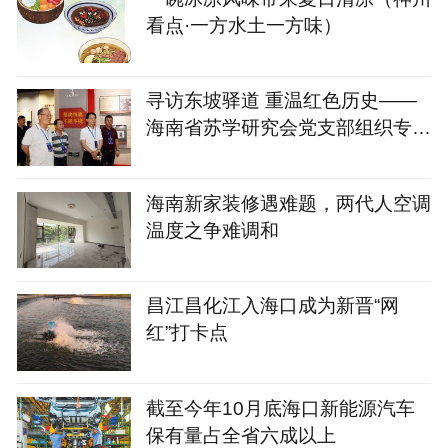
看点·一方水土一方味）
寻访东坡驿道 重温红色历史——
海南省苏学研究会党支部组织专家
考察参观儋州光村革命历史纪念馆
海南新家装修遇难题，两代人空调
温度之争难调和
昌江昌化江入海口成为新晋“网
红”打卡点
截至今年10月底海口新能源汽车
保有量占全省六成以上