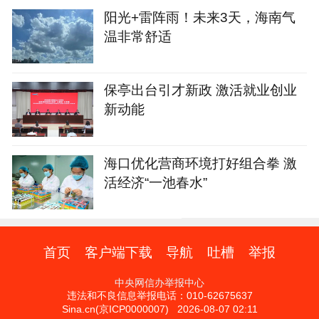
阳光+雷阵雨！未来3天，海南气
温非常舒适
保亭出台引才新政 激活就业创业
新动能
海口优化营商环境打好组合拳 激
活经济“一池春水”
首页
客户端下载
导航
吐槽
举报
中央网信办举报中心
违法和不良信息举报电话：010-62675637
Sina.cn(京ICP0000007) 2026-08-07 02:11