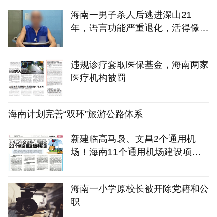
海南一男子杀人后逃进深山21
年，语言功能严重退化，活得像野
人！警方因一句话破案
违规诊疗套取医保基金，海南两家
医疗机构被罚
海南计划完善“双环”旅游公路体系
新建临高马袅、文昌2个通用机
场！海南11个通用机场建设项目
名单→
海南一小学原校长被开除党籍和公
职