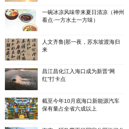
一碗冰凉风味带来夏日清凉（神州
看点·一方水土一方味）
人文齐鲁|那一夜，苏东坡渡海归
来
昌江昌化江入海口成为新晋“网
红”打卡点
截至今年10月底海口新能源汽车
保有量占全省六成以上