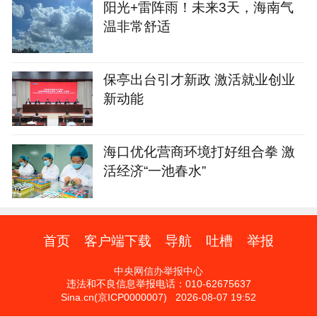
阳光+雷阵雨！未来3天，海南气
温非常舒适
保亭出台引才新政 激活就业创业
新动能
海口优化营商环境打好组合拳 激
活经济“一池春水”
首页
客户端下载
导航
吐槽
举报
中央网信办举报中心
违法和不良信息举报电话：010-62675637
Sina.cn(京ICP0000007) 2026-08-07 19:52