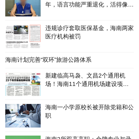
年，语言功能严重退化，活得像野
人！警方因一句话破案
违规诊疗套取医保基金，海南两家
医疗机构被罚
海南计划完善“双环”旅游公路体系
新建临高马袅、文昌2个通用机
场！海南11个通用机场建设项目
名单→
海南一小学原校长被开除党籍和公
职
海南2所双高高职：金牌专业与录