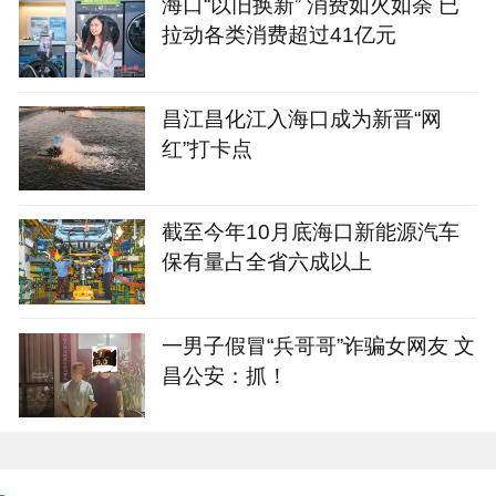
海口“以旧换新” 消费如火如荼 已
拉动各类消费超过41亿元
昌江昌化江入海口成为新晋“网
红”打卡点
截至今年10月底海口新能源汽车
保有量占全省六成以上
一男子假冒“兵哥哥”诈骗女网友 文
昌公安：抓！