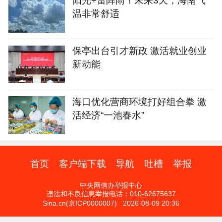
温非常舒适
保亭出台引才新政 激活就业创业
新动能
海口优化营商环境打好组合拳 激
活经济“一池春水”
首页
客户端下载
导航
吐槽
举报
中央网信办举报中心
违法和不良信息举报电话：010-62675637
Sina.cn(京ICP0000007) 2026-08-09 20:36