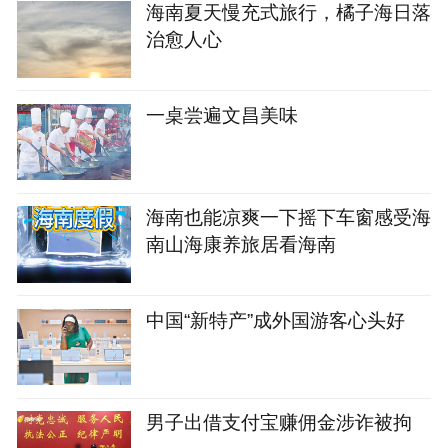
海南夏天慢充式旅行，橘子海日落
治愈人心
一桌尝遍文昌美味
海南也能凉爽一下摇下车窗感受海
南山海康养旅居看海南
中国“新特产”成外国游客心头好
男子出借支付宝赚佣金涉诈被拘