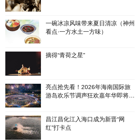
一碗冰凉风味带来夏日清凉（神州
看点·一方水土一方味）
摘得“青荷之星”
亮点抢先看！2026年海南国际旅
游岛欢乐节调声狂欢嘉年华即将精
彩上演
昌江昌化江入海口成为新晋“网
红”打卡点