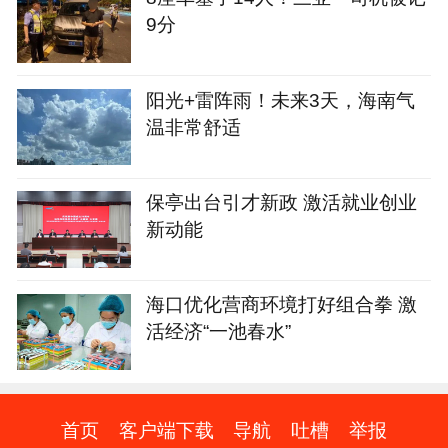
9分
阳光+雷阵雨！未来3天，海南气
温非常舒适
保亭出台引才新政 激活就业创业
新动能
海口优化营商环境打好组合拳 激
活经济“一池春水”
首页
客户端下载
导航
吐槽
举报