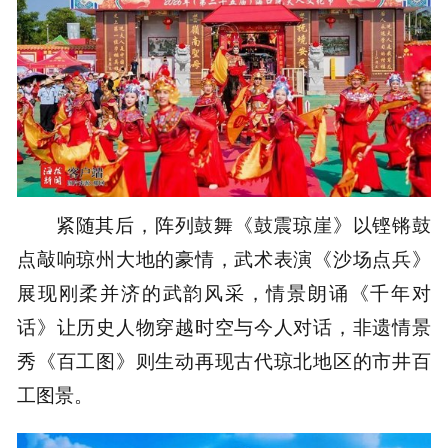
紧随其后，阵列鼓舞《鼓震琼崖》以铿锵鼓
点敲响琼州大地的豪情，武术表演《沙场点兵》
展现刚柔并济的武韵风采，情景朗诵《千年对
话》让历史人物穿越时空与今人对话，非遗情景
秀《百工图》则生动再现古代琼北地区的市井百
工图景。