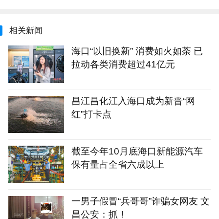
相关新闻
海口“以旧换新” 消费如火如荼 已
拉动各类消费超过41亿元
昌江昌化江入海口成为新晋“网
红”打卡点
截至今年10月底海口新能源汽车
保有量占全省六成以上
一男子假冒“兵哥哥”诈骗女网友 文
昌公安：抓！