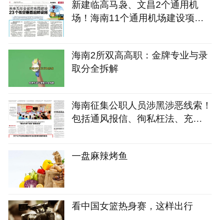
新建临高马袅、文昌2个通用机
场！海南11个通用机场建设项目
名单→
海南2所双高高职：金牌专业与录
取分全拆解
海南征集公职人员涉黑涉恶线索！
包括通风报信、徇私枉法、充
当“关系网”“保护伞”等
一盘麻辣烤鱼
看中国女篮热身赛，这样出行