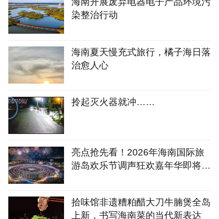
海南开展废弃电器电子产品环境污
染整治行动
海南夏天慢充式旅行，橘子海日落
治愈人心
拎起灭火器就冲……
亮点抢先看！2026年海南国际旅
游岛欢乐节调声狂欢嘉年华即将精
彩上演
拾味馆非遗糟粕醋大刀牛腩煲全岛
上新，书写海南菜的当代新表达