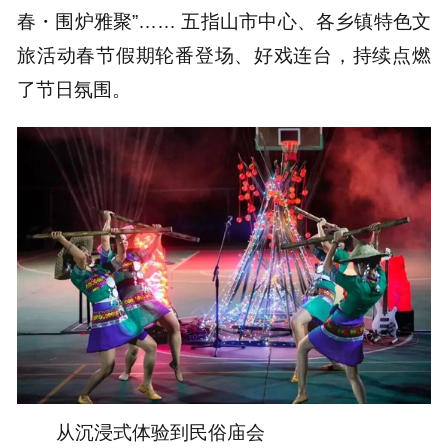
春・围炉雅聚”…… 五指山市中心、各乡镇特色文
旅活动春节假期轮番登场、好戏连台，持续点燃
了节日氛围。
从沉浸式体验到民俗庙会