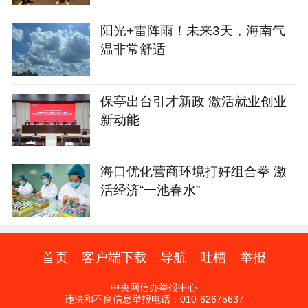
阳光+雷阵雨！未来3天，海南气
温非常舒适
保亭出台引才新政 激活就业创业
新动能
海口优化营商环境打好组合拳 激
活经济“一池春水”
首页
客户端下载
导航
吐槽
举报
中央网信办举报中心
违法和不良信息举报电话：010-62675637