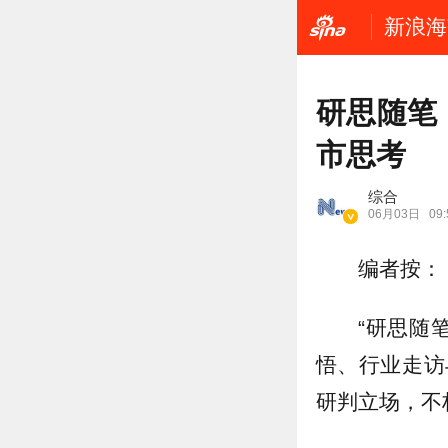
新浪海
研思随笔
市思考
综合
06月03日
09:
编者按：
“研思随
悟、行业走访
研判立场，不