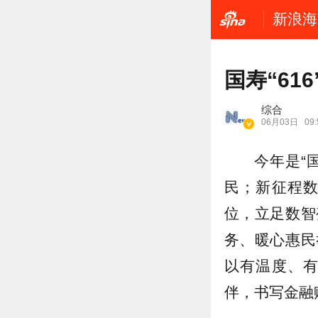
新浪海
国寿“61
综合
06月03日
09:
今年是“
民；新征程
位，立足数智
务、暖心惠民
以有温度、
伴，书写金融